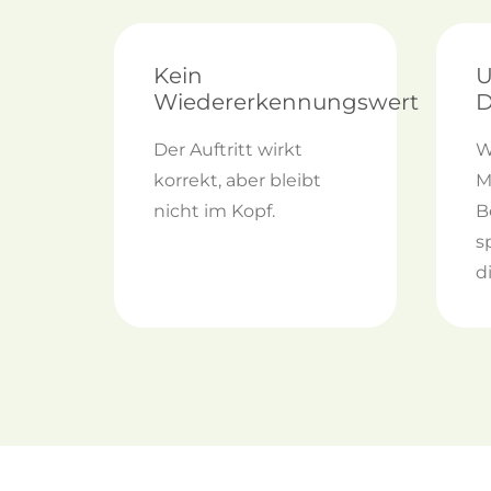
Kein
U
Wiedererkennungswert
D
Der Auftritt wirkt
W
korrekt, aber bleibt
M
nicht im Kopf.
B
s
d