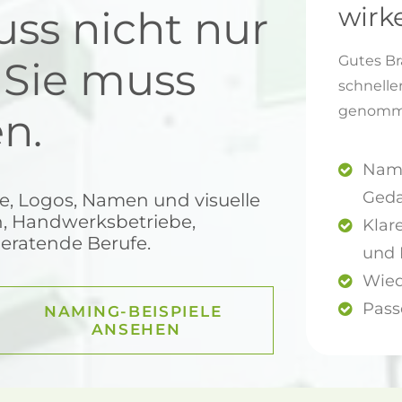
wirk
ss nicht nur
Gutes Br
 Sie muss
schnelle
genomme
n.
Name
Ged
e, Logos, Namen und visuelle
, Handwerksbetriebe,
Klare
beratende Berufe.
und 
Wied
Pass
NAMING-BEISPIELE 
ANSEHEN