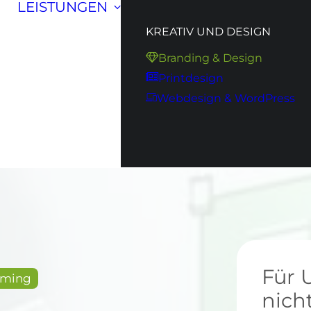
LEISTUNGEN
KREATIV UND DESIGN
Branding & Design
Printdesign
Webdesign & WordPress
Für 
aming
nich