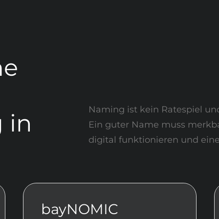
me
Naming ist kein Ratespiel un
 in
Ein guter Name muss merkbar
digital funktionieren und ei
bayNOMIC