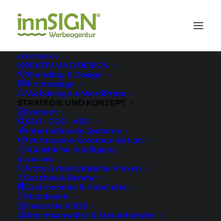
LEISTUNGEN
KREATIV UND DESIGN
Branding & Design
Printdesign
Webdesign & WordPress
STRATEGIE UND KONZEPT
Content
SEO · GEO · AEO
Internationale Systeme
Vertrauens-Kommunikation
Künstliche Intelligenz
BRANCHEN
Ärzte & medizinische Praxen
Coaches & Berater
Gastronomie & Hotellerie
Handwerk
Industrie & B2B
Rechtsanwälte & Steuerberater