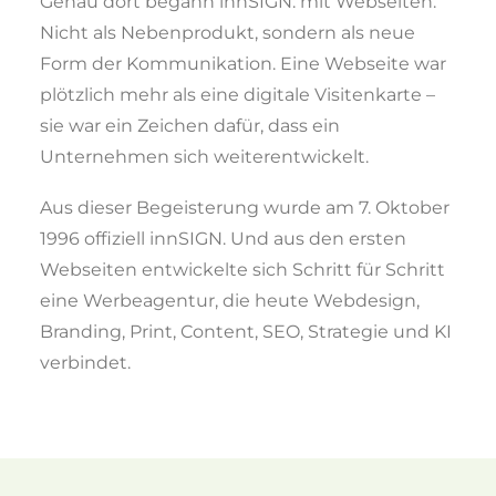
Genau dort begann innSIGN: mit Webseiten.
Nicht als Nebenprodukt, sondern als neue
Form der Kommunikation. Eine Webseite war
Peter Kainz
plötzlich mehr als eine digitale Visitenkarte –
Inhaber von innSIGN – täglich
sie war ein Zeichen dafür, dass ein
zwischen Strategie, Gestaltung,
Unternehmen sich weiterentwickelt.
Technik, Text und echten
Aus dieser Begeisterung wurde am 7. Oktober
Kundenherausforderungen.
1996 offiziell innSIGN. Und aus den ersten
Webseiten entwickelte sich Schritt für Schritt
eine Werbeagentur, die heute Webdesign,
Branding, Print, Content, SEO, Strategie und KI
verbindet.