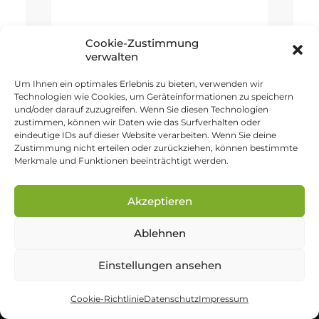
Cookie-Zustimmung
0% completed
verwalten
Um Ihnen ein optimales Erlebnis zu bieten, verwenden wir
Technologien wie Cookies, um Geräteinformationen zu speichern
und/oder darauf zuzugreifen. Wenn Sie diesen Technologien
zustimmen, können wir Daten wie das Surfverhalten oder
eindeutige IDs auf dieser Website verarbeiten. Wenn Sie deine
Zustimmung nicht erteilen oder zurückziehen, können bestimmte
Merkmale und Funktionen beeinträchtigt werden.
innSIGN
Akzeptieren
Persönlich geführte Werbeagentur aus
Ablehnen
Bayern.
Seit 1996 Partner für klare Kommunikation,
Einstellungen ansehen
strukturierte Sichtbarkeit und langfristige
Cookie-Richtlinie
Datenschutz
Impressum
Zusammenarbeit.