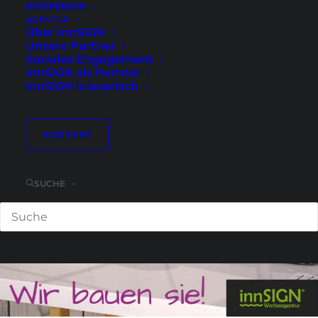
Printdesign, Content, SEO, AEO, GEO,
REFERENZEN
KI, Branchenlösungen und alles, was
AGENTUR
Über innSIGN
Unternehmen heute für einen
Unsere Partner
besseren Außenauftritt brauchen.
Soziales Engagement
innSIGN als Partner
innSIGN is boarisch
KONTAKT
SUCHE