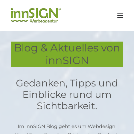
Blog & Aktuelles von
Leistungen
innSIGN
Branchen
Referenzen
Agentur
Gedanken, Tipps und
Einblicke rund um
Sichtbarkeit.
KONTAKT
Im innSIGN Blog geht es um Webdesign,
Suche