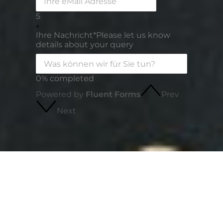
5
Ihre Nachricht
*
Please let us know
details about your query
0% completed
Powered by
Fluent Forms
Prev
Next
innSIGN
Persönlich geführte Werbeagentur aus