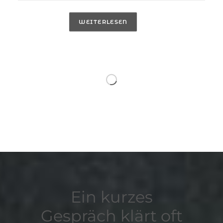
WEITERLESEN
Ein kurzes
Gespräch klärt oft