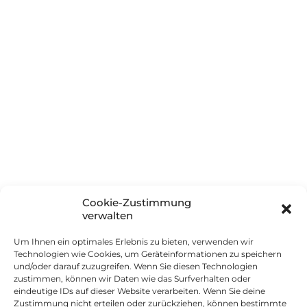
Glossar
Häufig gestellte Fragen
Unternehmen
Über innSIGN
Partner
Soziales Engagement
Boarisch (Herkunft & Sprache)
Cookie-Zustimmung
Kontakt
verwalten
Um Ihnen ein optimales Erlebnis zu bieten, verwenden wir
Technologien wie Cookies, um Geräteinformationen zu speichern
Impressum
und/oder darauf zuzugreifen. Wenn Sie diesen Technologien
Datenschutz
zustimmen, können wir Daten wie das Surfverhalten oder
eindeutige IDs auf dieser Website verarbeiten. Wenn Sie deine
Cookie-Richtlinie
Zustimmung nicht erteilen oder zurückziehen, können bestimmte