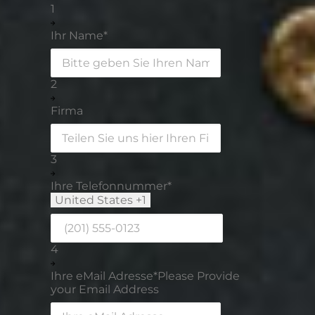
1
Ihr Name
*
2
Firma
3
Ihre Telefonnummer
*
United States +1
4
Ihre eMail Adresse
*
Please Provide
your Email Address