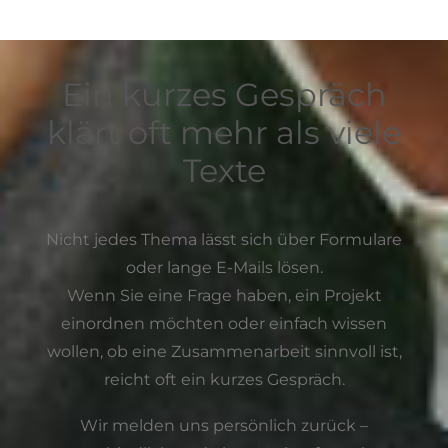
Ein kurzes Gespräch
klärt oft mehr als viele
Texte
Nicht jedes Thema lässt sich über Formulare
oder lange E-Mails lösen.
Wenn Sie eine Frage haben, ein Projekt
einordnen möchten oder einfach wissen
wollen, ob eine Zusammenarbeit sinnvoll ist,
reicht oft ein kurzes Gespräch.
Wir melden uns persönlich zurück –