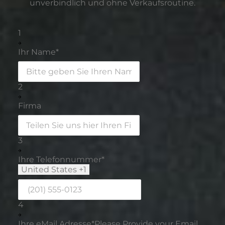
unverbindlich und ohne Verkaufsroutine.
1
Ihr Name
*
2
Firma
3
Ihre Telefonnummer
*
United States +1
4
Ihre eMail Adresse
*
Please Provide your Email