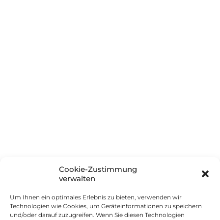
Blog
Glossar
Häufig gestellte Fragen
Unternehmen
Über innSIGN
Partner
Soziales Engagement
Boarisch (Herkunft & Sprache)
Cookie-Zustimmung
Kontakt
verwalten
Um Ihnen ein optimales Erlebnis zu bieten, verwenden wir
Impressum
Technologien wie Cookies, um Geräteinformationen zu speichern
und/oder darauf zuzugreifen. Wenn Sie diesen Technologien
Datenschutz