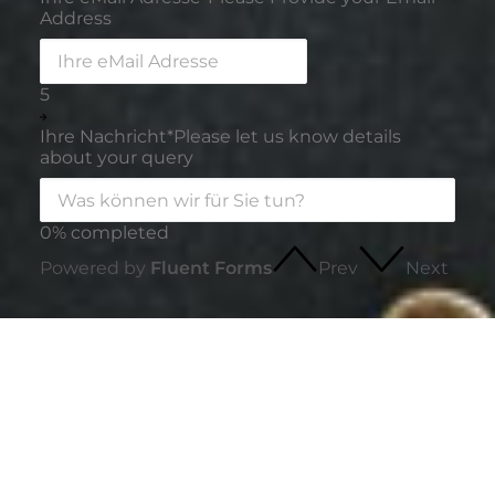
Address
5
Ihre Nachricht
*
Please let us know details
about your query
0% completed
Powered by
Fluent Forms
Prev
Next
innSIGN
Persönlich geführte Werbeagentur aus