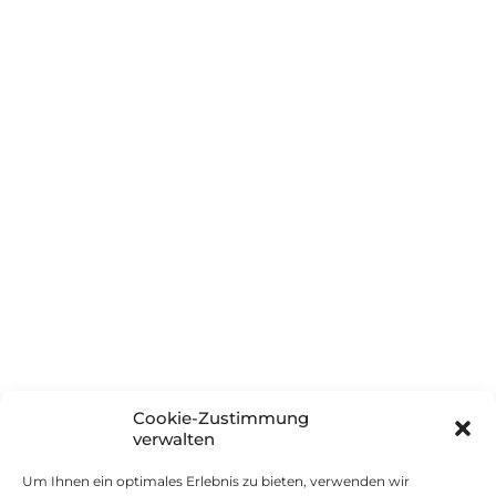
Blog
Glossar
Häufig gestellte Fragen
Unternehmen
Über innSIGN
Partner
Soziales Engagement
Boarisch (Herkunft & Sprache)
Cookie-Zustimmung
Kontakt
verwalten
Um Ihnen ein optimales Erlebnis zu bieten, verwenden wir
Impressum