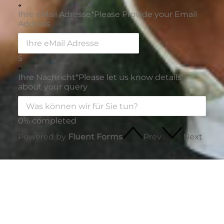
Ihre eMail Adresse
*
Please Provide your Email
Address
5
Ihre Nachricht
*
Please let us know details
about your query
0% completed
Powered by
Fluent Forms
Prev
Next
innSIGN