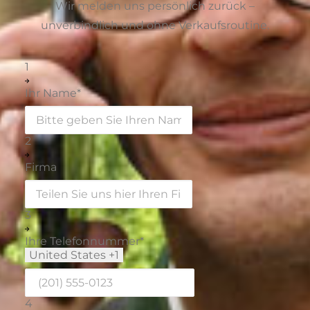
Wir melden uns persönlich zurück –
unverbindlich und ohne Verkaufsroutine.
1
Ihr Name
*
2
Firma
3
Ihre Telefonnummer
*
United States +1
4