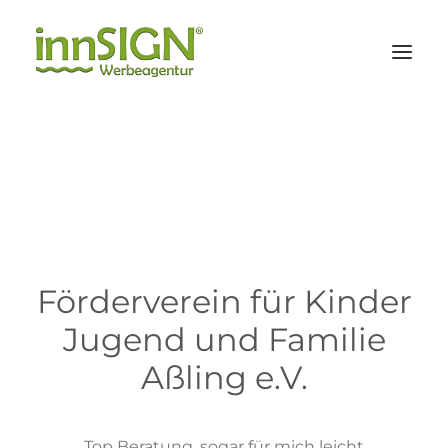
Leistungen
Branchen
Referenzen
Agentur
Förderverein für Kinder
Jugend und Familie
KONTAKT
Aßling e.V.
Suche
Top Beratung, sogar für mich leicht