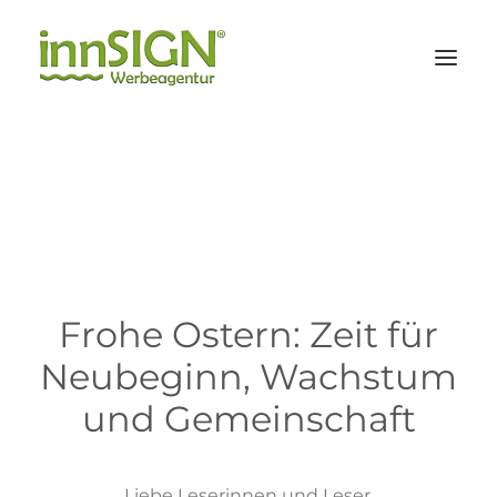
Leistungen
Branchen
Referenzen
Agentur
Frohe Ostern: Zeit für
Neubeginn, Wachstum
KONTAKT
und Gemeinschaft
Suche
Liebe Leserinnen und Leser,