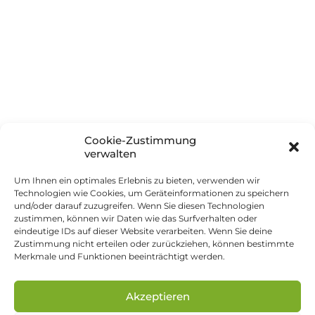
Über innSIGN
Partner
Soziales Engagement
Boarisch (Herkunft & Sprache)
Cookie-Zustimmung
Kontakt
verwalten
Um Ihnen ein optimales Erlebnis zu bieten, verwenden wir
Impressum
Technologien wie Cookies, um Geräteinformationen zu speichern
und/oder darauf zuzugreifen. Wenn Sie diesen Technologien
Datenschutz
zustimmen, können wir Daten wie das Surfverhalten oder
eindeutige IDs auf dieser Website verarbeiten. Wenn Sie deine
Cookie-Richtlinie
Zustimmung nicht erteilen oder zurückziehen, können bestimmte
Merkmale und Funktionen beeinträchtigt werden.
Allgemeine Geschäftsbedingungen
Akzeptieren
© 2026 innSIGN Werbeagentur