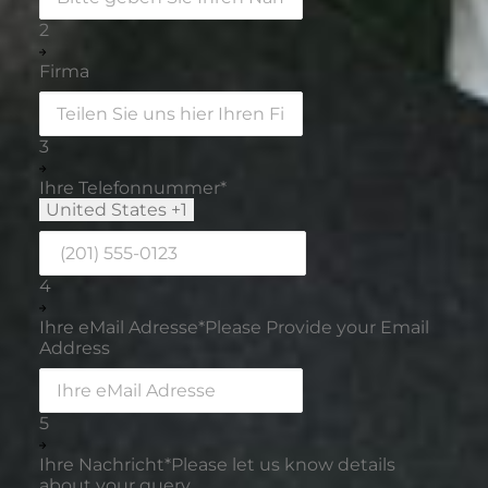
2
Firma
3
Ihre Telefonnummer
*
United States +1
4
Ihre eMail Adresse
*
Please Provide your Email
Address
5
Ihre Nachricht
*
Please let us know details
about your query