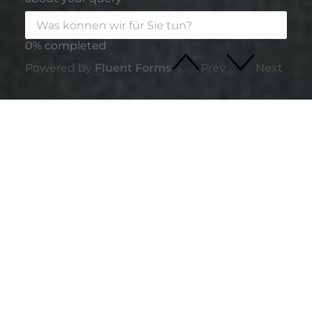
0% completed
Powered by
Fluent Forms
Prev
Next
innSIGN
Persönlich geführte Werbeagentur aus
Bayern.
Seit 1996 Partner für klare Kommunikation,
strukturierte Sichtbarkeit und langfristige
Zusammenarbeit.
Eingetragene Unionsmarke seit 2021.