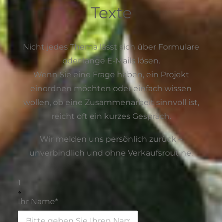
Texte
Nicht jedes Thema lässt sich über Formulare
oder lange E-Mails lösen.
Wenn Sie eine Frage haben, ein Projekt
einordnen möchten oder einfach wissen
wollen, ob eine Zusammenarbeit sinnvoll ist,
reicht oft ein kurzes Gespräch.
Wir melden uns persönlich zurück –
unverbindlich und ohne Verkaufsroutine.
1
Ihr Name
*