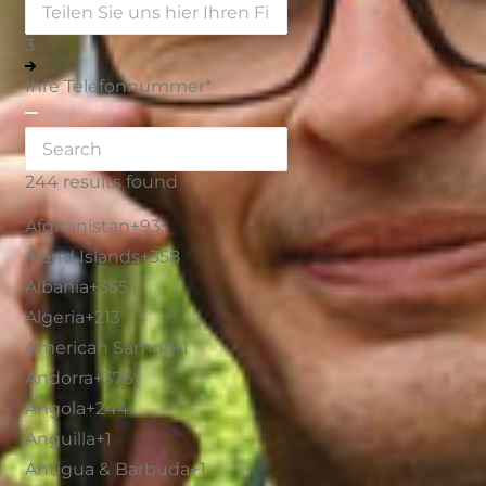
3
Ihre Telefonnummer
*
244 results found
Afghanistan
+93
Åland Islands
+358
Albania
+355
Algeria
+213
American Samoa
+1
Andorra
+376
Angola
+244
Anguilla
+1
Antigua & Barbuda
+1