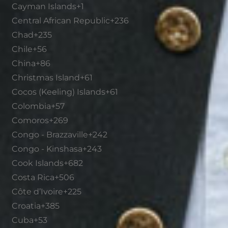
Cayman Islands
+1
Central African Republic
+236
Chad
+235
Chile
+56
China
+86
Christmas Island
+61
Cocos (Keeling) Islands
+61
Colombia
+57
Comoros
+269
Congo - Brazzaville
+242
Congo - Kinshasa
+243
Cook Islands
+682
Costa Rica
+506
Côte d’Ivoire
+225
Croatia
+385
Cuba
+53