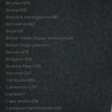
Bhutan
+975
Bolivia
+591
Bosnia & Herzegovina
+387
Botswana
+267
Brazil
+55
British Indian Ocean Territory
+246
British Virgin Islands
+1
Brunei
+673
Bulgaria
+359
Burkina Faso
+226
Burundi
+257
Cambodia
+855
Cameroon
+237
Canada
+1
Cape Verde
+238
Caribbean Netherlands
+599