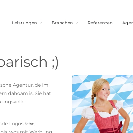
Leistungen
Branchen
Referenzen
Agen
arisch ;)
ische Agentur, de im
ern dahoam is. Sie hat
rkungsvolle
nde Logos ✨🖼️,
ois, wos mit Werbung