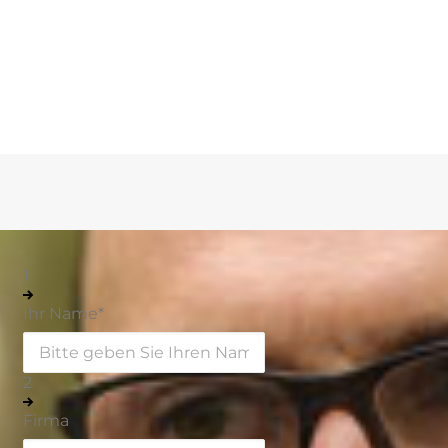
1
Ihr Name
*
2
Firma