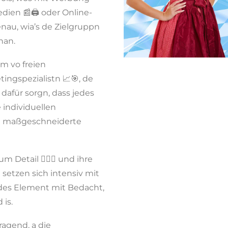
dien 📰🖨️ oder Online-
nau, wia’s de Zielgruppn
nan.
am vo freien
ingspezialistn 📈🎯, de
 dafür sorgn, dass jedes
e individuellen
ln maßgeschneiderte
Detail 🕵️‍♂️🔎 und ihre
 setzen sich intensiv mit
edes Element mit Bedacht,
is.
ragend, a die