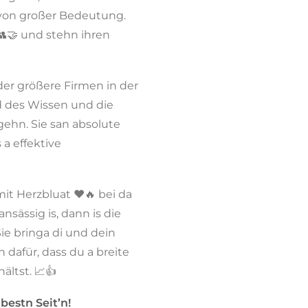
 von großer Bedeutung.
👥🤝 und stehn ihren
er größere Firmen in der
 des Wissen und die
ehn. Sie san absolute
 a effektive
t Herzbluat ❤️🔥 bei da
sässig is, dann is die
ie bringa di und dein
dafür, dass du a breite
ältst. 📈👍
bestn Seit’n!