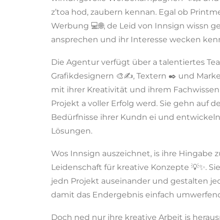
z’toa hod, zaubern kennan. Egal ob Printme
Werbung 💻🌐, de Leid von Innsign wissn ge
ansprechen und ihr Interesse wecken ken
Die Agentur verfügt über a talentiertes Te
Grafikdesignern 🎨✍️, Textern ✒️ und Market
mit ihrer Kreativität und ihrem Fachwissen
Projekt a voller Erfolg werd. Sie gehn auf d
Bedürfnisse ihrer Kundn ei und entwicke
Lösungen.
Wos Innsign auszeichnet, is ihre Hingabe zum 
Leidenschaft für kreative Konzepte 💡✨. Sie
jedn Projekt auseinander und gestalten j
damit das Endergebnis einfach umwerfend 
Doch ned nur ihre kreative Arbeit is heraus