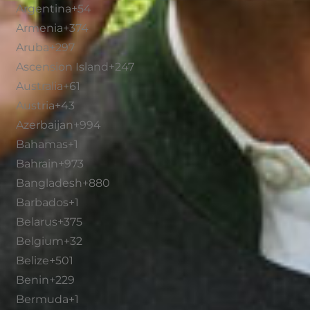
Argentina
+54
Armenia
+374
Aruba
+297
Ascension Island
+247
Australia
+61
Austria
+43
Azerbaijan
+994
Bahamas
+1
Bahrain
+973
Bangladesh
+880
Barbados
+1
Belarus
+375
Belgium
+32
Belize
+501
Benin
+229
Bermuda
+1