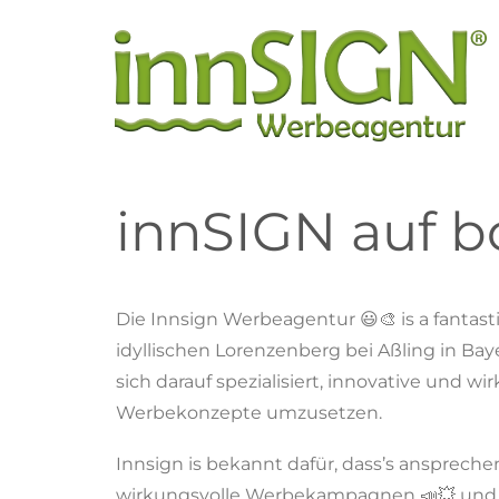
innSIGN auf bo
Die Innsign Werbeagentur 😃🎨 is a fantast
idyllischen Lorenzenberg bei Aßling in Bay
sich darauf spezialisiert, innovative und wi
Werbekonzepte umzusetzen.
Innsign is bekannt dafür, dass’s anspreche
wirkungsvolle Werbekampagnen 📣💥 und 