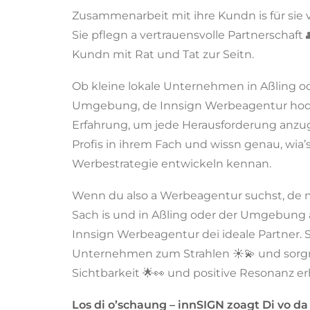
Zusammenarbeit mit ihre Kundn is für sie
Sie pflegn a vertrauensvolle Partnerschaft 
Kundn mit Rat und Tat zur Seitn.
Ob kleine lokale Unternehmen in Aßling od
Umgebung, de Innsign Werbeagentur hod
Erfahrung, um jede Herausforderung anzug
Profis in ihrem Fach und wissn genau, wia’s
Werbestrategie entwickeln kennan.
Wenn du also a Werbeagentur suchst, de mi
Sach is und in Aßling oder der Umgebung an
Innsign Werbeagentur dei ideale Partner. S
Unternehmen zum Strahlen ☀️💫 und sorgn 
Sichtbarkeit 🌟👀 und positive Resonanz erh
Los di o’schaung – innSIGN zoagt Di vo da 