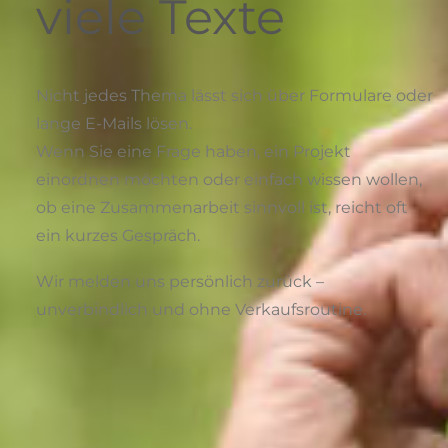
viele Texte
Nicht jedes Thema lässt sich über Formulare oder
lange E-Mails lösen.
Wenn Sie eine Frage haben, ein Projekt
einordnen möchten oder einfach wissen wollen,
ob eine Zusammenarbeit sinnvoll ist, reicht oft
ein kurzes Gespräch.
Wir melden uns persönlich zurück –
unverbindlich und ohne Verkaufsroutine.