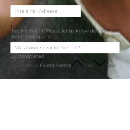
5
Ihre Nachricht
*
Please let us know details
about your query
0% completed
Powered by
Fluent Forms
Prev
Next
innSIGN
Persönlich geführte Werbeagentur aus
Bayern.