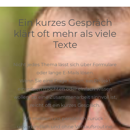
Ein kurzes Gespräch
klärt oft mehr als viele
Texte
Nicht jedes Thema lässt sich über Formulare
oder lange E-Mails lösen.
Wenn Sie eine Frage haben, ein Projekt
einordnen möchten oder einfach wissen
wollen, ob eine Zusammenarbeit sinnvoll ist,
reicht oft ein kurzes Gespräch.
Wir melden uns persönlich zurück –
unverbindlich und ohne Verkaufsroutine.