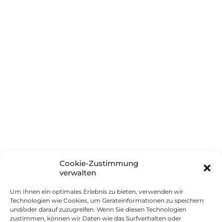
Glossar
Häufig gestellte Fragen
Unternehmen
Über innSIGN
Partner
Soziales Engagement
Boarisch (Herkunft & Sprache)
Cookie-Zustimmung
Kontakt
verwalten
Um Ihnen ein optimales Erlebnis zu bieten, verwenden wir
Impressum
Technologien wie Cookies, um Geräteinformationen zu speichern
und/oder darauf zuzugreifen. Wenn Sie diesen Technologien
Datenschutz
zustimmen, können wir Daten wie das Surfverhalten oder