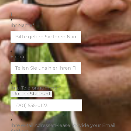
1
Ihr Name
*
2
Firma
3
Ihre Telefonnummer
*
United States +1
4
Ihre eMail Adresse
*
Please Provide your Email
Address