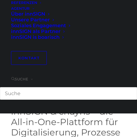
REFERENZEN
AGENTUR
Über innSIGN
Unsere Partner
Soziales Engagement
innSIGN als Partner
innSIGN is boarisch
KONTAKT
SUCHE
innSIGN & chayns – die
All-in-One-Plattform für
Digitalisierung, Prozesse