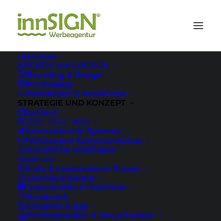
LEISTUNGEN
KREATIV UND DESIGN
Branding & Design
Printdesign
Webdesign & WordPress
STRATEGIE UND KONZEPT
Content
SEO · GEO · AEO
Internationale Systeme
Vertrauens-Kommunikation
Künstliche Intelligenz
BRANCHEN
Chayns
Ärzte & medizinische Praxen
Coaches & Berater
Gastronomie & Hotellerie
Handwerk
Industrie & B2B
UNVERBINDLICH INS 
Rechtsanwälte & Steuerberater
GESPRÄCH KOMMEN