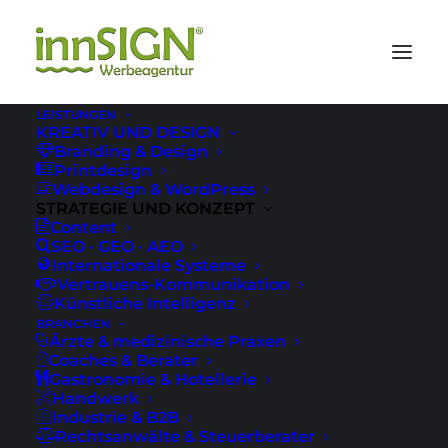
LEISTUNGEN
KREATIV UND DESIGN
Branding & Design
Printdesign
Webdesign & WordPress
STRATEGIE UND KONZEPT
Content
SEO · GEO · AEO
Internationale Systeme
Vertrauens-Kommunikation
Künstliche Intelligenz
BRANCHEN
Visable
Ärzte & medizinische Praxen
Coaches & Berater
Gastronomie & Hotellerie
Handwerk
Industrie & B2B
UNVERBINDLICH INS 
Rechtsanwälte & Steuerberater
GESPRÄCH KOMMEN