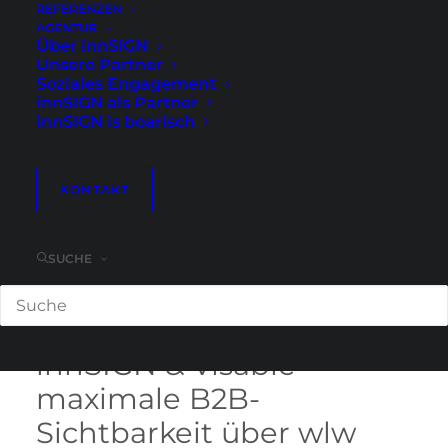
REFERENZEN
AGENTUR
Über innSIGN
Unsere Partner
Soziales Engagement
innSIGN als Partner
innSIGN is boarisch
KONTAKT
SUCHE
innSIGN & Visable –
maximale B2B-
Sichtbarkeit über wlw