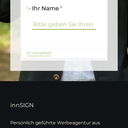
Ihr Name
*
1
0% completed
innSIGN
Persönlich geführte Werbeagentur aus