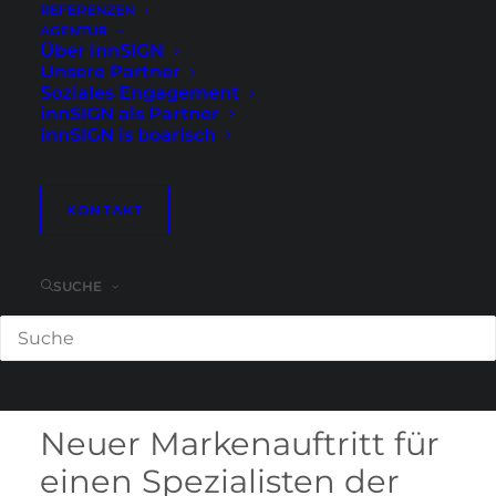
Präzisionstechnik
REFERENZEN
AGENTUR
Über innSIGN
Unsere Partner
Soziales Engagement
innSIGN als Partner
innSIGN is boarisch
KONTAKT
SUCHE
Referenzen
Neuer Markenauftritt für
einen Spezialisten der