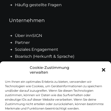
Häufig gestellte Fragen
Unternehmen
Über innSIGN
Partner
Soziales Engagement
Boarisch (Herkunft & Sprache)
Cookie-Zustimmung
Kontakt
verwalten
Um Ihnen ein optimales Erlebnis zu bieten, verwenden wir
Technologien wie Cookies, um Geräteinformationen zu speichern
Impressum
und/oder darauf zuzugreifen. Wenn Sie diesen Technologien
Datenschutz
zustimmen, können wir Daten wie das Surfverhalten oder
eindeutige IDs auf dieser Website verarbeiten. Wenn Sie deine
Cookie-Richtlinie
Zustimmung nicht erteilen oder zurückziehen, können bestimmte
Merkmale und Funktionen beeinträchtigt werden.
Allgemeine Geschäftsbedingungen