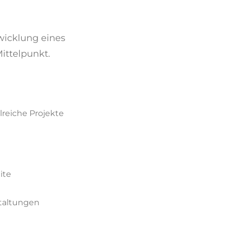
wicklung eines
ittelpunkt.
reiche Projekte
ite
staltungen