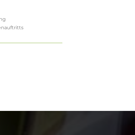
n
ung
auftritts