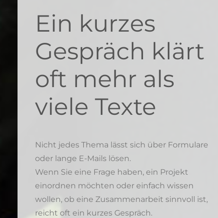
Ein kurzes
Gespräch klärt
oft mehr als
viele Texte
Nicht jedes Thema lässt sich über Formulare
oder lange E-Mails lösen.
Wenn Sie eine Frage haben, ein Projekt
einordnen möchten oder einfach wissen
wollen, ob eine Zusammenarbeit sinnvoll ist,
reicht oft ein kurzes Gespräch.