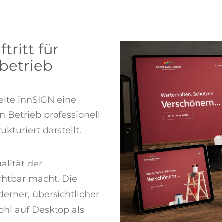
ritt für
betrieb
elte innSIGN eine
 Betrieb professionell
kturiert darstellt.
ualität der
chtbar macht. Die
erner, übersichtlicher
hl auf Desktop als