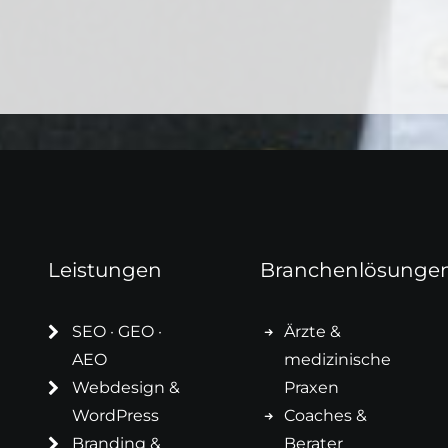
Leistungen
Branchenlösunge
SEO · GEO ·
Ärzte &
AEO
medizinische
Webdesign &
Praxen
WordPress
Coaches &
Branding &
Berater