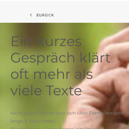
ZURÜCK
Ein kurzes
Gespräch klärt
oft mehr als
viele Texte
Nicht jedes Thema lässt sich über Formulare oder
lange E-Mails lösen.