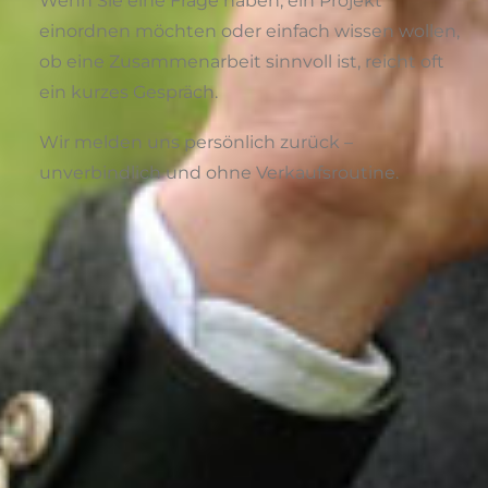
Wenn Sie eine Frage haben, ein Projekt
einordnen möchten oder einfach wissen wollen,
ob eine Zusammenarbeit sinnvoll ist, reicht oft
ein kurzes Gespräch.
Wir melden uns persönlich zurück –
unverbindlich und ohne Verkaufsroutine.