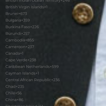
British Indian Ocean Territory
+246
British Virgin Islands
+1
Brunei
+673
Bulgaria
+359
Burkina Faso
+226
Burundi
+257
Cambodia
+855
Cameroon
+237
Canada
+1
Cape Verde
+238
Caribbean Netherlands
+599
Cayman Islands
+1
Central African Republic
+236
Chad
+235
Chile
+56
China
+86