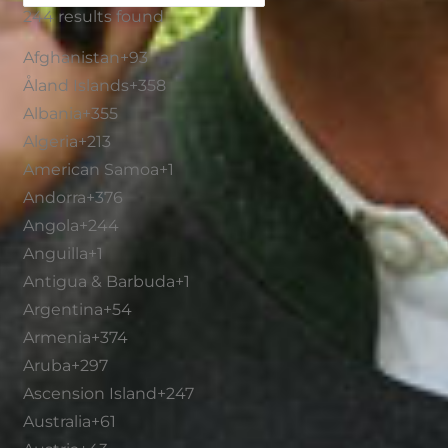
244 results found
Afghanistan
+93
Åland Islands
+358
Albania
+355
Algeria
+213
American Samoa
+1
Andorra
+376
Angola
+244
Anguilla
+1
Antigua & Barbuda
+1
Argentina
+54
Armenia
+374
Aruba
+297
Ascension Island
+247
Australia
+61