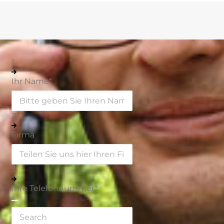
1
Ihr Name
*
2
Firma
3
Ihre Telefonnummer
*