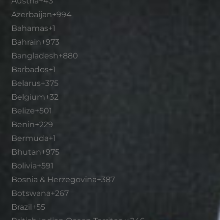
Austria
+43
Azerbaijan
+994
Bahamas
+1
Bahrain
+973
Bangladesh
+880
Barbados
+1
Belarus
+375
Belgium
+32
Belize
+501
Benin
+229
Bermuda
+1
Bhutan
+975
Bolivia
+591
Bosnia & Herzegovina
+387
Botswana
+267
Brazil
+55