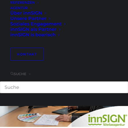
Printdesign, Content, SEO, AEO, GEO,
REFERENZEN
KI, Branchenlösungen und alles, was
AGENTUR
Über innSIGN
Unternehmen heute für einen
Unsere Partner
besseren Außenauftritt brauchen.
Soziales Engagement
innSIGN als Partner
innSIGN is boarisch
KONTAKT
SUCHE