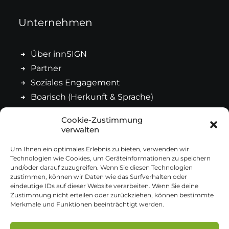
Unternehmen
Über innSIGN
Partner
Soziales Engagement
Boarisch (Herkunft & Sprache)
Cookie-Zustimmung
Kontakt
verwalten
Um Ihnen ein optimales Erlebnis zu bieten, verwenden wir
Technologien wie Cookies, um Geräteinformationen zu speichern
Impressum
und/oder darauf zuzugreifen. Wenn Sie diesen Technologien
Datenschutz
zustimmen, können wir Daten wie das Surfverhalten oder
eindeutige IDs auf dieser Website verarbeiten. Wenn Sie deine
Cookie-Richtlinie
Zustimmung nicht erteilen oder zurückziehen, können bestimmte
Merkmale und Funktionen beeinträchtigt werden.
Allgemeine Geschäftsbedingungen